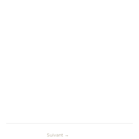
Suivant
→
Aucune légende