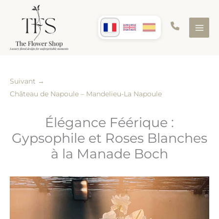
Aller
au
contenu
Suivant
→
Château de Napoule – Mandelieu-La Napoule
Élégance Féérique :
Gypsophile et Roses Blanches
à la Manade Boch